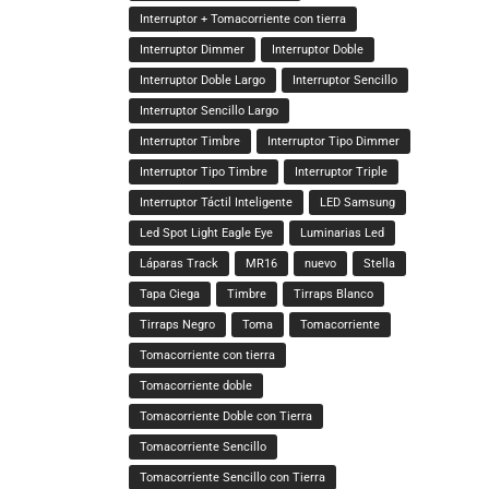
Interruptor + Tomacorriente con tierra
Interruptor Dimmer
Interruptor Doble
Interruptor Doble Largo
Interruptor Sencillo
Interruptor Sencillo Largo
Interruptor Timbre
Interruptor Tipo Dimmer
Interruptor Tipo Timbre
Interruptor Triple
Interruptor Táctil Inteligente
LED Samsung
Led Spot Light Eagle Eye
Luminarias Led
Láparas Track
MR16
nuevo
Stella
Tapa Ciega
Timbre
Tirraps Blanco
Tirraps Negro
Toma
Tomacorriente
Tomacorriente con tierra
Tomacorriente doble
Tomacorriente Doble con Tierra
Tomacorriente Sencillo
Tomacorriente Sencillo con Tierra