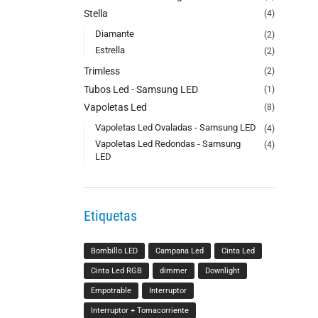
Stella
(4)
Diamante
(2)
Estrella
(2)
Trimless
(2)
Tubos Led - Samsung LED
(1)
Vapoletas Led
(8)
Vapoletas Led Ovaladas - Samsung LED
(4)
Vapoletas Led Redondas - Samsung
(4)
LED
Etiquetas
Bombillo LED
Campana Led
Cinta Led
Cinta Led RGB
dimmer
Downlight
Empotrable
Interruptor
Interruptor + Tomacorriente