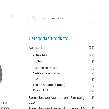
Buscar
Categorías Producto
Accesorios
(56)
Cintas Led
(21)
Neon
(3)
Fuentes de Poder
(6)
Perfiles de Aluminio
(7)
SLV
(8)
Tira de Amarre (Tirraps)
(6)
Track Light
(10)
Bombillos con Atenuación - Samsung
(2)
LED
D UFO
 UFO
Bombillos con Sensor - Samsung LED
(2)