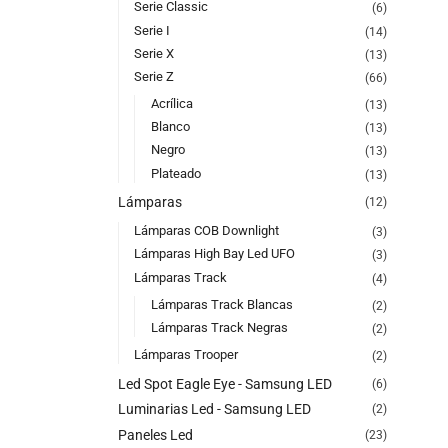
Serie Classic
(6)
Serie I
(14)
Serie X
(13)
Serie Z
(66)
Acrílica
(13)
Blanco
(13)
Negro
(13)
Plateado
(13)
Lámparas
(12)
Lámparas COB Downlight
(3)
Lámparas High Bay Led UFO
(3)
Lámparas Track
(4)
Lámparas Track Blancas
(2)
Lámparas Track Negras
(2)
Lámparas Trooper
(2)
Led Spot Eagle Eye - Samsung LED
(6)
Luminarias Led - Samsung LED
(2)
Paneles Led
(23)