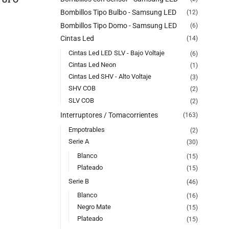
Bombillos Tipo Bulbo - Samsung LED
(12)
Bombillos Tipo Domo - Samsung LED
(6)
Cintas Led
(14)
Cintas Led LED SLV - Bajo Voltaje
(6)
Cintas Led Neon
(1)
Cintas Led SHV - Alto Voltaje
(3)
SHV COB
(2)
SLV COB
(2)
Interruptores / Tomacorrientes
(163)
Empotrables
(2)
Serie A
(30)
Blanco
(15)
Plateado
(15)
Serie B
(46)
Blanco
(16)
Negro Mate
(15)
Plateado
(15)